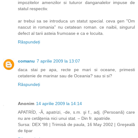
impozitelor amenzilor si tuturor danganalelor impuse de
statul respectiv.
ar trebui sa se introduca un statut special. ceva gen "Om
nascut in romania" nu cetatean roman. ce naibii, singurul
defect al tarii asteia frumoase e ca e locuita.
Răspundeți
comanu
7 aprilie 2009 la 13:07
daca stai pe apa, recte pe mari si oceane, primesti
cetatenie de marinar sau de Oceania? sau si si?
Răspundeți
Anonim
14 aprilie 2009 la 14:14
APATRÍD, -Ă, apatrizi, -de, s.m. şi f., adj. (Persoană) care
nu are cetăţenia nici unui stat. – Din fr. apatride.
Sursa: DEX '98 | Trimisă de paula, 16 May 2002 | Greşeală
de tipar