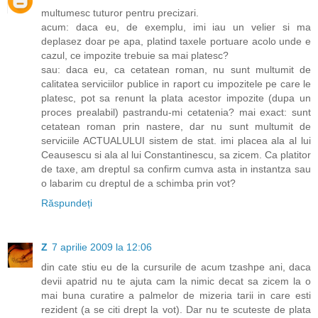
multumesc tuturor pentru precizari.
acum: daca eu, de exemplu, imi iau un velier si ma
deplasez doar pe apa, platind taxele portuare acolo unde e
cazul, ce impozite trebuie sa mai platesc?
sau: daca eu, ca cetatean roman, nu sunt multumit de
calitatea serviciilor publice in raport cu impozitele pe care le
platesc, pot sa renunt la plata acestor impozite (dupa un
proces prealabil) pastrandu-mi cetatenia? mai exact: sunt
cetatean roman prin nastere, dar nu sunt multumit de
serviciile ACTUALULUI sistem de stat. imi placea ala al lui
Ceausescu si ala al lui Constantinescu, sa zicem. Ca platitor
de taxe, am dreptul sa confirm cumva asta in instantza sau
o labarim cu dreptul de a schimba prin vot?
Răspundeți
Z
7 aprilie 2009 la 12:06
din cate stiu eu de la cursurile de acum tzashpe ani, daca
devii apatrid nu te ajuta cam la nimic decat sa zicem la o
mai buna curatire a palmelor de mizeria tarii in care esti
rezident (a se citi drept la vot). Dar nu te scuteste de plata