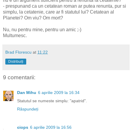
nu e un argument suficient pentru a renunta la cetatenie?
- prespunand ca un cetatean roman ar putea renunta, pur si
simplu, la cetatenie, care ar fi statutul lui? Cetatean al
Planetei? Om viu? Om mort?
Nu, nu pentru mine, pentru un amic ;-)
Multumesc.
Brad Florescu
at
11:22
Distribuiți
9 comentarii:
Dan Mihu
6 aprilie 2009 la 16:34
Statutul se numeste simplu: "apatrid".
Răspundeți
ciops
6 aprilie 2009 la 16:56